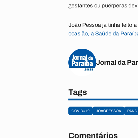
gestantes ou puérperas deve
João Pessoa já tinha feito 
ocasião, a Saúde da Paraíb
Jornal da Pa
Tags
COVID=19
JOÃOPESSOA
PAND
Comentários