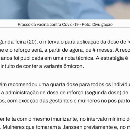
Frasco da vacina contra Covid-19 - Foto: Divulgação
unda-feira (20), o intervalo para aplicação da dose de 
e e o reforço será, a partir de agora, de 4 meses. A re
anos foi publicada em uma nota técnica. A estratégia é
intuito de conter a variante ômicron.
bém recomendou uma quarta dose para todos os indiví
a, a administração de dose de reforço (segunda dose) d
s, com exceção das gestantes e mulheres no pós parto
er feita com o mesmo imunizante, no intervalo mínimo 
es. Mulheres que tomaram a Janssen previamente e, no 