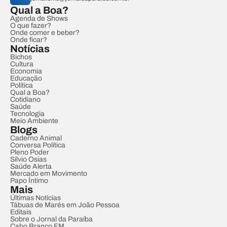
Qual a Boa?
Agenda de Shows
O que fazer?
Onde comer e beber?
Onde ficar?
Notícias
Bichos
Cultura
Economia
Educação
Política
Qual a Boa?
Cotidiano
Saúde
Tecnologia
Meio Ambiente
Blogs
Caderno Animal
Conversa Política
Pleno Poder
Sílvio Osias
Saúde Alerta
Mercado em Movimento
Papo Íntimo
Mais
Últimas Notícias
Tábuas de Marés em João Pessoa
Editais
Sobre o Jornal da Paraíba
Cabo Branco FM