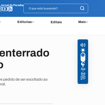
o
o
Jornal da Paraíba
Jornal da Paraíba
Editorias
Mais
Editais
 enterrado
o
ve pedido de ser escoltado ao
ral.