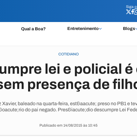
Siga 
Siga 
Entretenimento
Blogs
Qual a Boa?
COTIDIANO
mpre lei e policial é
sem presença de filh
 Xavier, baleado na quarta-feira, est&aacute; preso no PB1 e te
&oacute;rio do pai negado. Pres&iacute;dio descumpre Lei Fede
Publicado em 14/08/2015 às 10:45