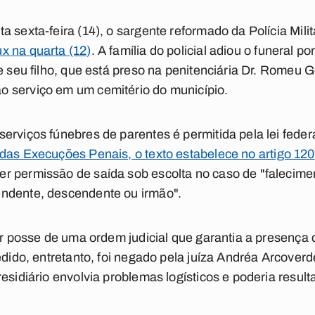
 sexta-feira (14), o sargente reformado da Polícia Mili
x na quarta (12)
. A família do policial adiou o funeral p
ue seu filho, que está preso na penitenciária Dr. Romeu 
 serviço em um cemitério do município.
rviços fúnebres de parentes é permitida pela lei federal
das Execuções Penais, o texto estabelece no artigo 120
r permissão de saída sob escolta no caso de "falecime
ndente, descendente ou irmão".
ter posse de uma ordem judicial que garantia a presença
edido, entretanto, foi negado pela juíza Andréa Arcover
esidiário envolvia problemas logísticos e poderia result