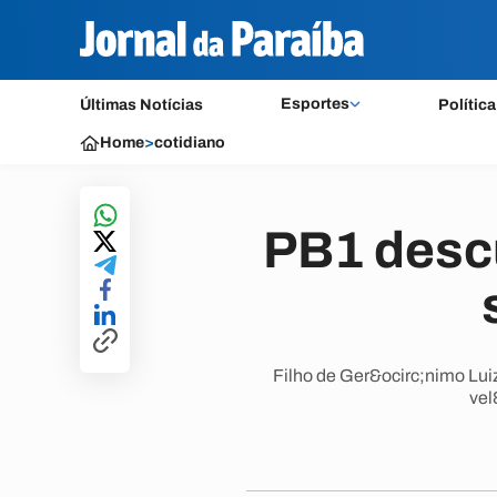
Esportes
Últimas Notícias
Política
Home
>
cotidiano
PB1 descu
Filho de Ger&ocirc;nimo Luiz
vel