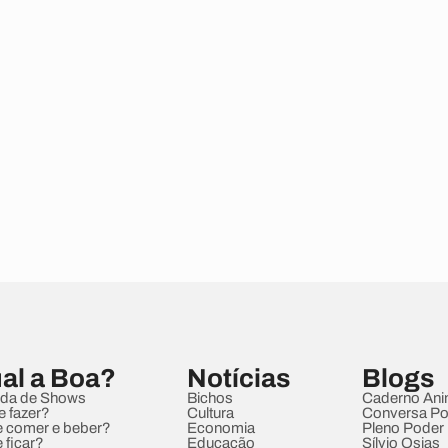
al a Boa?
Notícias
Blogs
da de Shows
Bichos
Caderno Ani
e fazer?
Cultura
Conversa Pol
 comer e beber?
Economia
Pleno Poder
 ficar?
Educação
Sílvio Osias