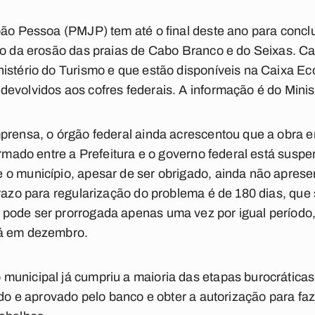
oão Pessoa (PMJP) tem até o final deste ano para conclu
ão da erosão das praias de Cabo Branco e do Seixas. Ca
nistério do Turismo e que estão disponíveis na Caixa E
evolvidos aos cofres federais. A informação é do Minis
mprensa, o órgão federal ainda acrescentou que a obra 
irmado entre a Prefeitura e o governo federal está susp
 o município, apesar de ser obrigado, ainda não apres
prazo para regularização do problema é de 180 dias, qu
pode ser prorrogada apenas uma vez por igual período
rá em dezembro.
unicipal já cumpriu a maioria das etapas burocráticas 
ado e aprovado pelo banco e obter a autorização para faze