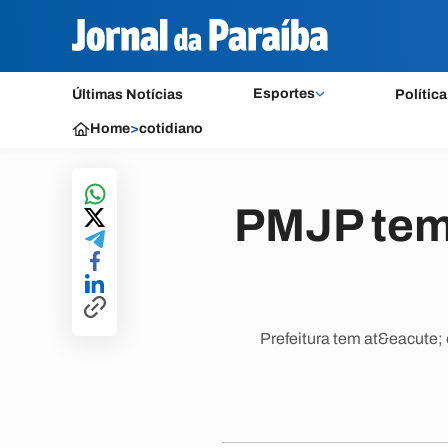
Esportes
Últimas Notícias
Política
Home
>
cotidiano
PMJP tem 
Prefeitura tem at&eacute; 