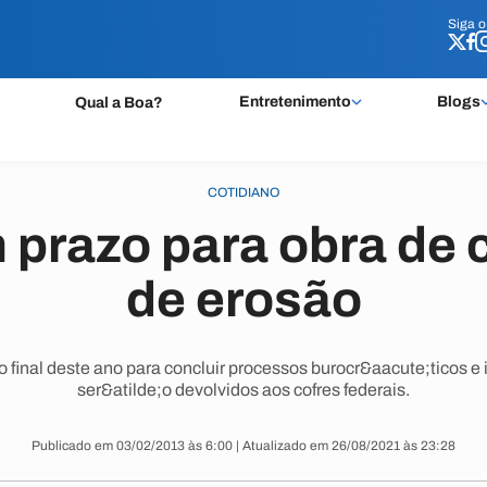
Siga 
Siga 
Entretenimento
Blogs
Qual a Boa?
COTIDIANO
prazo para obra de
de erosão
o final deste ano para concluir processos burocr&aacute;ticos e i
ser&atilde;o devolvidos aos cofres federais.
Publicado em 03/02/2013 às 6:00 | Atualizado em 26/08/2021 às 23:28