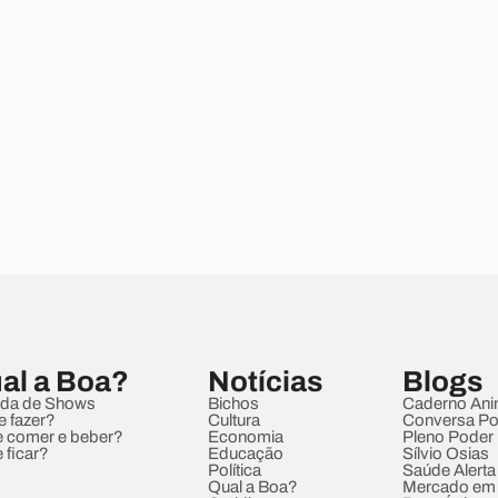
al a Boa?
Notícias
Blogs
da de Shows
Bichos
Caderno Ani
e fazer?
Cultura
Conversa Pol
 comer e beber?
Economia
Pleno Poder
 ficar?
Educação
Sílvio Osias
Política
Saúde Alerta
Qual a Boa?
Mercado em