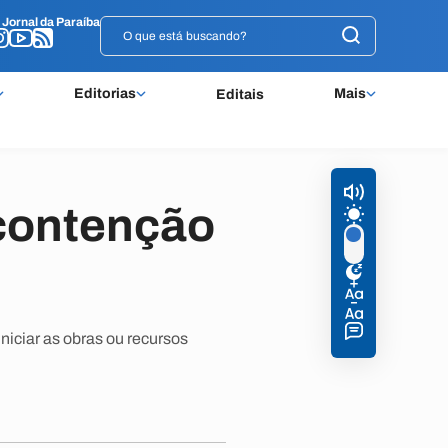
o
o
Jornal da Paraíba
Jornal da Paraíba
Editorias
Mais
Editais
 contenção
niciar as obras ou recursos