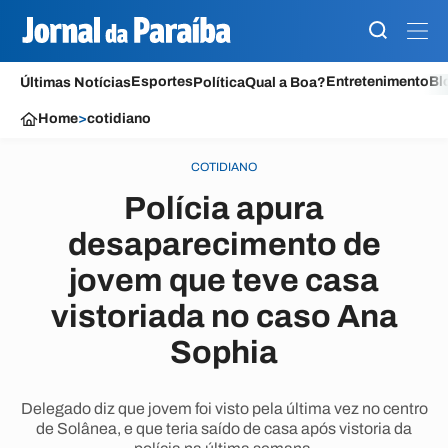
Esportes
Entretenimento
Bl
Últimas Notícias
Política
Qual a Boa?
Home
>
cotidiano
COTIDIANO
Polícia apura
desaparecimento de
jovem que teve casa
vistoriada no caso Ana
Sophia
Delegado diz que jovem foi visto pela última vez no centro
de Solânea, e que teria saído de casa após vistoria da