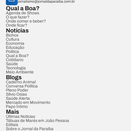
jornalismo@jornaldaparaiba.com.br
Qual a Boa?
Agenda de Shows
O que fazer?
Onde comer e beber?
Onde ficar?
Notícias
Bichos
Cultura
Economia
Educação
Política
Qual a Boa?
Cotidiano
Saúde
Tecnologia
Meio Ambiente
Blogs
Caderno Animal
Conversa Política
Pleno Poder
Sílvio Osias
Saúde Alerta
Mercado em Movimento
Papo Íntimo
Mais
Últimas Notícias
Tábuas de Marés em João Pessoa
Editais
Sobre o Jornal da Paraíba