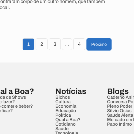
ontraram corpo de um outro homem, que também
ocal.
1
2
3
...
4
Próximo
al a Boa?
Notícias
Blogs
da de Shows
Bichos
Caderno Ani
e fazer?
Cultura
Conversa Pol
 comer e beber?
Economia
Pleno Poder
 ficar?
Educação
Sílvio Osias
Política
Saúde Alerta
Qual a Boa?
Mercado em
Cotidiano
Papo Íntimo
Saúde
Tecnologia