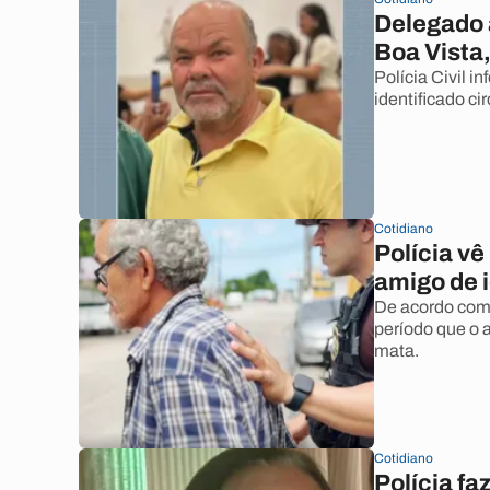
Delegado 
Boa Vista,
Polícia Civil i
identificado c
Cotidiano
Polícia v
amigo de 
De acordo com 
período que o 
mata.
Cotidiano
Polícia fa