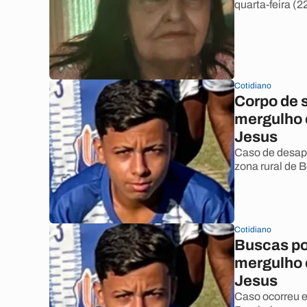
quarta-feira (2
Cotidiano
Corpo de 
mergulho 
Jesus
Caso de desap
zona rural de 
Cotidiano
Buscas po
mergulho
Jesus
Caso ocorreu e