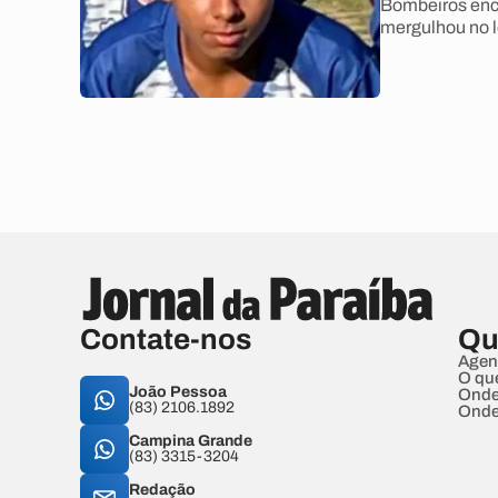
Bombeiros enc
mergulhou no l
Contate-nos
Qu
Agen
O qu
João Pessoa
Onde
(83) 2106.1892
Onde
Campina Grande
(83) 3315-3204
Redação