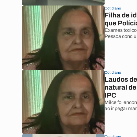
Cotidiano
Filha de 
que Políc
Exames toxicol
Pessoa concluí
Cotidiano
Laudos de
natural d
IPC
Milce foi encon
ao ir pegar m
Cotidiano