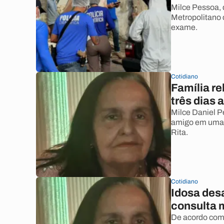
Milce Pessoa, 
Metropolitano
exame.
Cotidiano
Família re
três dias 
Milce Daniel 
amigo em uma 
Rita.
Cotidiano
Idosa des
consulta 
De acordo com 