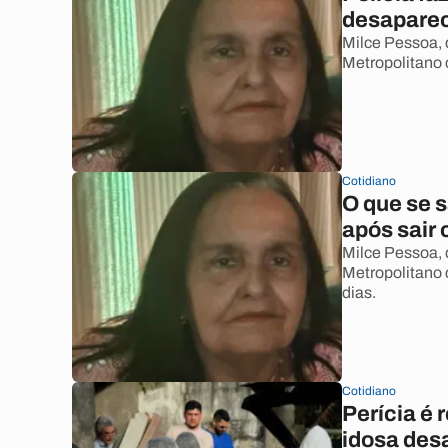
desaparec
Milce Pessoa, 
Metropolitano
Cotidiano
O que se 
após sair
Milce Pessoa, 
Metropolitano
dias.
Cotidiano
Perícia é 
idosa des