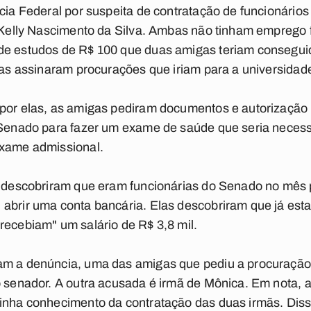
ícia Federal por suspeita de contratação de funcionários
e Kelly Nascimento da Silva. Ambas não tinham emprego 
de estudos de R$ 100 que duas amigas teriam conseguid
elas assinaram procurações que iriam para a universidad
 por elas, as amigas pediram documentos e autorização 
 Senado para fazer um exame de saúde que seria necess
exame admissional.
só descobriram que eram funcionárias do Senado no mê
 abrir uma conta bancária. Elas descobriram que já e
recebiam" um salário de R$ 3,8 mil.
am a denúncia, uma das amigas que pediu a procuraçã
o senador. A outra acusada é irmã de Mônica. Em nota, a
tinha conhecimento da contratação das duas irmãs. Dis