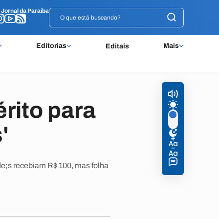
o
o
Jornal da Paraíba
Jornal da Paraíba
Editorias
Mais
Editais
érito para
'
de;s recebiam R$ 100, mas folha