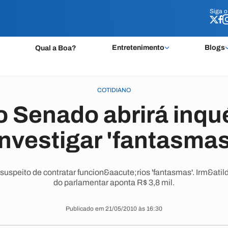
Siga 
Siga 
Entretenimento
Blogs
Qual a Boa?
COTIDIANO
o Senado abrirá inqu
investigar 'fantasmas
speito de contratar funcion&aacute;rios 'fantasmas'. Irm&atil
do parlamentar aponta R$ 3,8 mil.
Publicado em 21/05/2010 às 16:30