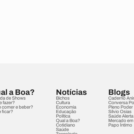
al a Boa?
Notícias
Blogs
da de Shows
Bichos
Caderno Ani
e fazer?
Cultura
Conversa Pol
 comer e beber?
Economia
Pleno Poder
 ficar?
Educação
Sílvio Osias
Política
Saúde Alerta
Qual a Boa?
Mercado em
Cotidiano
Papo Íntimo
Saúde