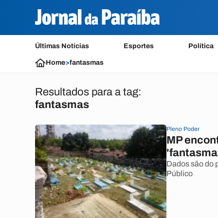
Últimas Notícias
Esportes
Política
Home
>
fantasmas
Resultados para a tag:
fantasmas
Pleno Poder
MP encontr
'fantasma
Dados são do p
Público