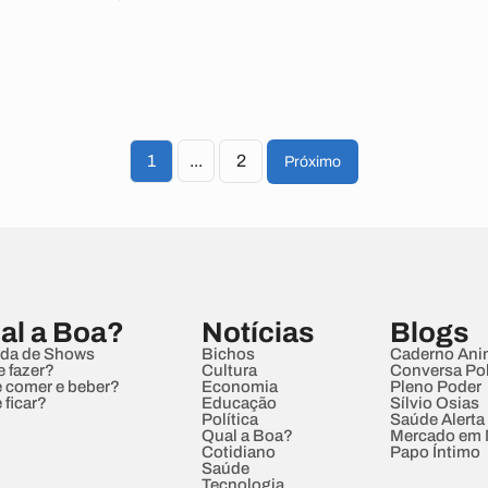
1
...
2
Próximo
al a Boa?
Notícias
Blogs
da de Shows
Bichos
Caderno Ani
e fazer?
Cultura
Conversa Pol
 comer e beber?
Economia
Pleno Poder
 ficar?
Educação
Sílvio Osias
Política
Saúde Alerta
Qual a Boa?
Mercado em
Cotidiano
Papo Íntimo
Saúde
Tecnologia