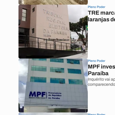
Pleno Poder
TRE marca
laranjas 
Pleno Poder
MPF inves
Paraíba
Inquérito vai 
comparecendo 
Pleno Poder