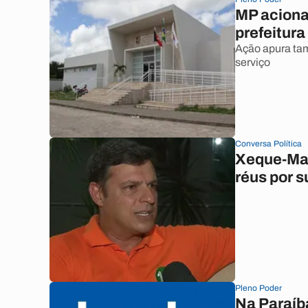
MP aciona
prefeitura
Ação apura tam
serviço
Conversa Política
Xeque-Mat
réus por 
Pleno Poder
Na Paraíb