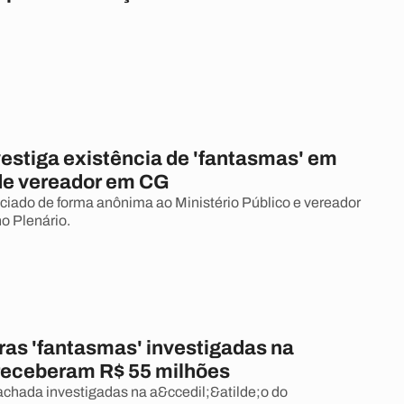
vestiga existência de 'fantasmas' em
de vereador em CG
ciado de forma anônima ao Ministério Público e vereador
no Plenário.
ras 'fantasmas' investigadas na
eceberam R$ 55 milhões
chada investigadas na a&ccedil;&atilde;o do