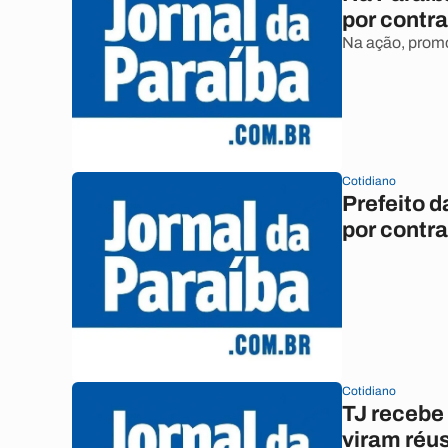
por contr
Na ação, promo
Cotidiano
Prefeito d
por contr
Cotidiano
TJ recebe
viram réus