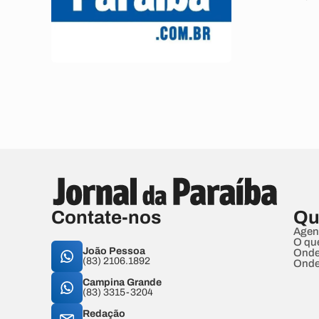
Contate-nos
Qu
Agen
O qu
João Pessoa
Onde
(83) 2106.1892
Onde
Campina Grande
(83) 3315-3204
Redação