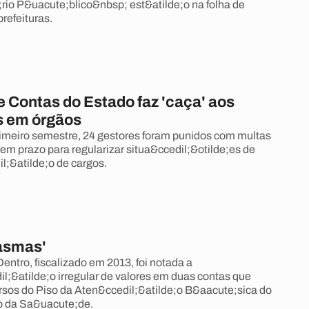
rio P&uacute;blico&nbsp; est&atilde;o na folha de
refeituras.
e Contas do Estado faz 'caça' aos
s em órgãos
meiro semestre, 24 gestores foram punidos com multas
em prazo para regularizar situa&ccedil;&otilde;es de
;&atilde;o de cargos.
tasmas'
ntro, fiscalizado em 2013, foi notada a
;&atilde;o irregular de valores em duas contas que
rsos do Piso da Aten&ccedil;&atilde;o B&aacute;sica do
o da Sa&uacute;de.