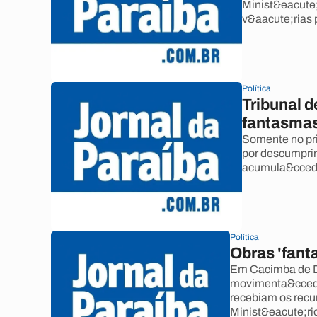
Minist&eacute;
v&aacute;rias p
Política
Tribunal d
fantasma
Somente no pri
por descumprir
acumula&ccedil
Política
Obras 'fan
Em Cacimba de De
movimenta&ccedil
recebiam os recu
Minist&eacute;ri