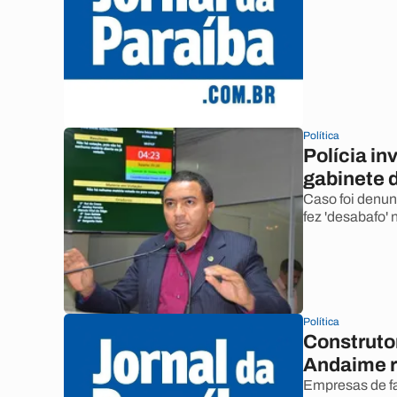
Política
Polícia in
gabinete 
Caso foi denun
fez 'desabafo' 
Política
Construto
Andaime r
Empresas de fa