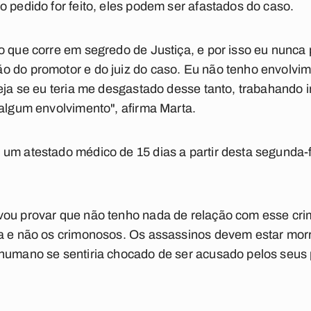
o pedido for feito, eles podem ser afastados do caso.
o que corre em segredo de Justiça, e por isso eu nunca
o do promotor e do juiz do caso. Eu não tenho envolvi
veja se eu teria me desgastado desse tanto, trabahando
 algum envolvimento", afirma Marta.
um atestado médico de 15 dias a partir desta segunda-f
vou provar que não tenho nada de relação com esse crim
pa e não os crimonosos. Os assassinos devem estar morr
humano se sentiria chocado de ser acusado pelos seus p