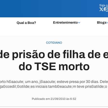
Siga 
Siga 
Entretenimento
Blogs
Qual a Boa?
COTIDIANO
de prisão de filha de 
do TSE morto
 morto h&aacute; um ano, j&aacute; esteve presa por 30 dias. D
ga&ccedil;&otilde;es iniciais tamb&eacute;m teve pris&atilde;o
Publicado em 21/09/2010 às 6:52