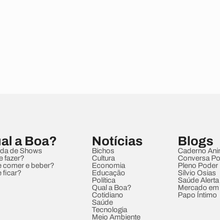
al a Boa?
Notícias
Blogs
da de Shows
Bichos
Caderno Ani
e fazer?
Cultura
Conversa Pol
 comer e beber?
Economia
Pleno Poder
 ficar?
Educação
Sílvio Osias
Política
Saúde Alerta
Qual a Boa?
Mercado em
Cotidiano
Papo Íntimo
Saúde
Tecnologia
Meio Ambiente