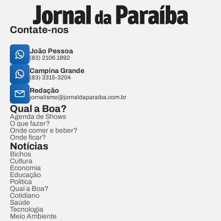
Contate-nos
João Pessoa
(83) 2106.1892
Campina Grande
(83) 3315-3204
Redação
jornalismo@jornaldaparaiba.com.br
Qual a Boa?
Agenda de Shows
O que fazer?
Onde comer e beber?
Onde ficar?
Notícias
Bichos
Cultura
Economia
Educação
Política
Qual a Boa?
Cotidiano
Saúde
Tecnologia
Meio Ambiente