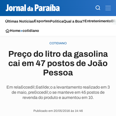
Esportes
Entretenimento
Bl
Últimas Notícias
Política
Qual a Boa?
Home
>
cotidiano
COTIDIANO
Preço do litro da gasolina
cai em 47 postos de João
Pessoa
Em rela&ccedil;&atilde;o a levantamento realizado em 3
de maio, pre&ccedil;o se manteve em 45 postos de
revenda do produto e aumentou em 10.
Publicado em 20/05/2016 às 14:46