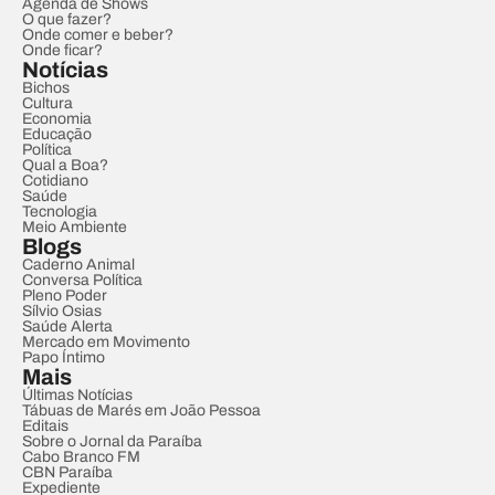
Agenda de Shows
O que fazer?
Onde comer e beber?
Onde ficar?
Notícias
Bichos
Cultura
Economia
Educação
Política
Qual a Boa?
Cotidiano
Saúde
Tecnologia
Meio Ambiente
Blogs
Caderno Animal
Conversa Política
Pleno Poder
Sílvio Osias
Saúde Alerta
Mercado em Movimento
Papo Íntimo
Mais
Últimas Notícias
Tábuas de Marés em João Pessoa
Editais
Sobre o Jornal da Paraíba
Cabo Branco FM
CBN Paraíba
Expediente