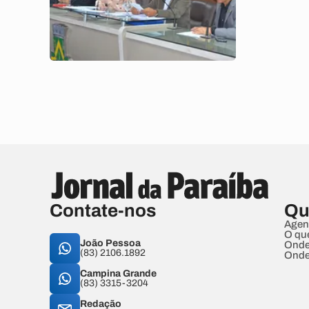
Contate-nos
Qu
Agen
O qu
João Pessoa
Onde
(83) 2106.1892
Onde
Campina Grande
(83) 3315-3204
Redação