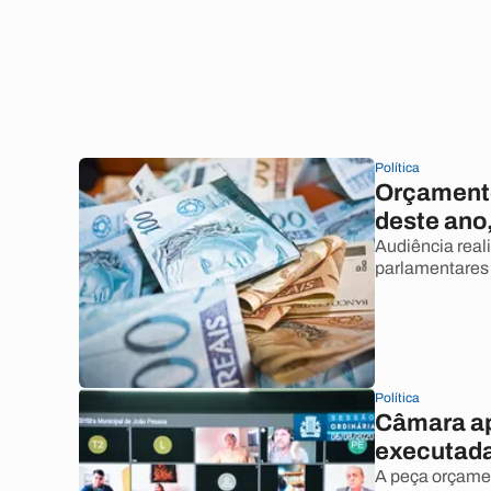
Política
Orçamento
deste ano,
Audiência real
parlamentares 
Política
Câmara ap
executada
A peça orçame