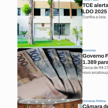
TCE alerta
LDO 2025
Confira a lista
Economia
Governo F
1.389 par
Cerca de R$ 1
novo arcabouç
Conversa Política
Câmara de