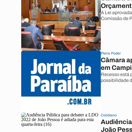
Orçament
A Lei aprovad
Comissão de Po
Pleno Poder
Câmara ap
em Campi
Recesso está p
possibilidade 
Cotidiano
Audiência
João Pesso