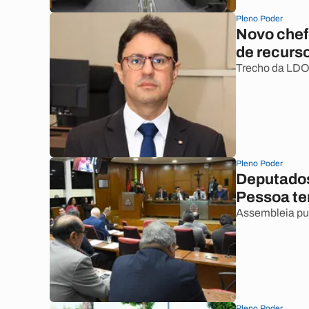
Pleno Poder
Novo chefe
de recurs
Trecho da LDO 
Pleno Poder
Deputados
Pessoa ter
Assembleia pub
Pleno Poder