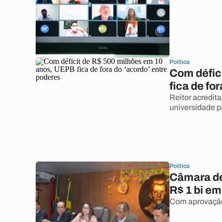
Política
Com défic
fica de fo
Reitor acredit
universidade p
Política
Câmara de
R$ 1 bi em
Com aprovação,