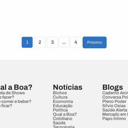
1
2
3
...
4
Próximo
al a Boa?
Notícias
Blogs
da de Shows
Bichos
Caderno Ani
e fazer?
Cultura
Conversa Pol
 comer e beber?
Economia
Pleno Poder
 ficar?
Educação
Sílvio Osias
Política
Saúde Alerta
Qual a Boa?
Mercado em
Cotidiano
Papo Íntimo
Saúde
Tecnologia