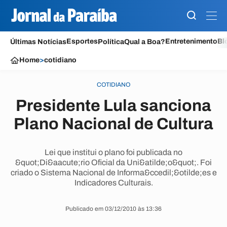
Esportes
Entretenimento
Bl
Últimas Notícias
Política
Qual a Boa?
Home
>
cotidiano
COTIDIANO
Presidente Lula sanciona
Plano Nacional de Cultura
Lei que institui o plano foi publicada no
&quot;Di&aacute;rio Oficial da Uni&atilde;o&quot;. Foi
criado o Sistema Nacional de Informa&ccedil;&otilde;es e
Indicadores Culturais.
Publicado em 03/12/2010 às 13:36