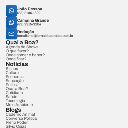
João Pessoa
(83) 2106.1892
Campina Grande
(83) 3315-3204
Redação
jornalismo@jornaldaparaiba.com.br
Qual a Boa?
Agenda de Shows
O que fazer?
Onde comer e beber?
Onde ficar?
Notícias
Bichos
Cultura
Economia
Educação
Política
Qual a Boa?
Cotidiano
Saúde
Tecnologia
Meio Ambiente
Blogs
Caderno Animal
Conversa Política
Pleno Poder
Sílvio Osias