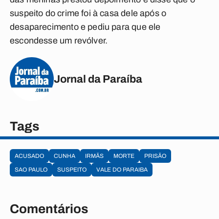
suspeito do crime foi à casa dele após o
desaparecimento e pediu para que ele
escondesse um revólver.
Jornal da Paraíba
Tags
ACUSADO
CUNHA
IRMÃS
MORTE
PRISÃO
SAO PAULO
SUSPEITO
VALE DO PARAIBA
Comentários