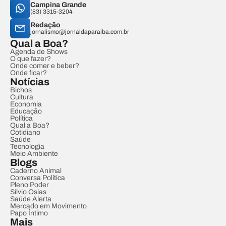
Campina Grande
(83) 3315-3204
Redação
jornalismo@jornaldaparaiba.com.br
Qual a Boa?
Agenda de Shows
O que fazer?
Onde comer e beber?
Onde ficar?
Notícias
Bichos
Cultura
Economia
Educação
Política
Qual a Boa?
Cotidiano
Saúde
Tecnologia
Meio Ambiente
Blogs
Caderno Animal
Conversa Política
Pleno Poder
Sílvio Osias
Saúde Alerta
Mercado em Movimento
Papo Íntimo
Mais