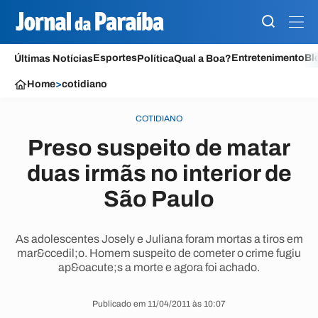
Esportes
Entretenimento
Bl
Últimas Notícias
Política
Qual a Boa?
Home
>
cotidiano
COTIDIANO
Preso suspeito de matar
duas irmãs no interior de
São Paulo
As adolescentes Josely e Juliana foram mortas a tiros em
mar&ccedil;o. Homem suspeito de cometer o crime fugiu
ap&oacute;s a morte e agora foi achado.
Publicado em 11/04/2011 às 10:07