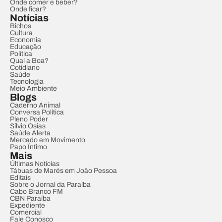
Onde comer e beber?
Onde ficar?
Notícias
Bichos
Cultura
Economia
Educação
Política
Qual a Boa?
Cotidiano
Saúde
Tecnologia
Meio Ambiente
Blogs
Caderno Animal
Conversa Política
Pleno Poder
Sílvio Osias
Saúde Alerta
Mercado em Movimento
Papo Íntimo
Mais
Últimas Notícias
Tábuas de Marés em João Pessoa
Editais
Sobre o Jornal da Paraíba
Cabo Branco FM
CBN Paraíba
Expediente
Comercial
Fale Conosco