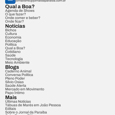
jornalismo@jornaldaparaiba.com.br
Qual a Boa?
Agenda de Shows
O que fazer?
Onde comer e beber?
Onde ficar?
Notícias
Bichos
Cultura
Economia
Educação
Política
Qual a Boa?
Cotidiano
Saúde
Tecnologia
Meio Ambiente
Blogs
Caderno Animal
Conversa Política
Pleno Poder
Sílvio Osias
Saúde Alerta
Mercado em Movimento
Papo Íntimo
Mais
Últimas Notícias
Tábuas de Marés em João Pessoa
Editais
Sobre o Jornal da Paraíba