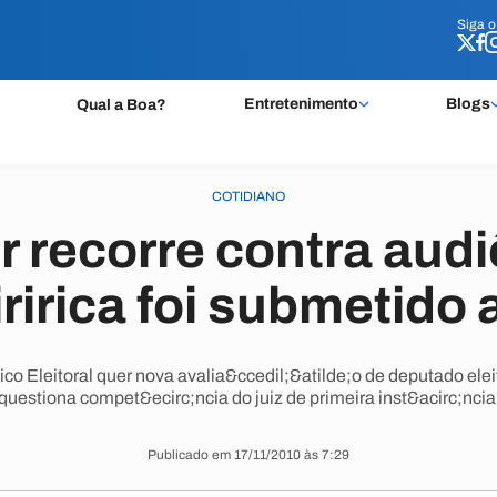
Siga 
Siga 
Entretenimento
Blogs
Qual a Boa?
COTIDIANO
 recorre contra aud
ririca foi submetido 
ico Eleitoral quer nova avalia&ccedil;&atilde;o de deputado el
questiona compet&ecirc;ncia do juiz de primeira inst&acirc;ncia
Publicado em 17/11/2010 às 7:29