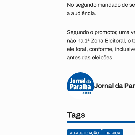
No segundo mandado de segu
a audiência.
Segundo o promotor, uma vez 
não na 1ª Zona Eleitoral, o 
eleitoral, conforme, inclus
antes das eleições.
Jornal da Pa
Tags
ALFABETIZAÇÃO
TIRIRICA