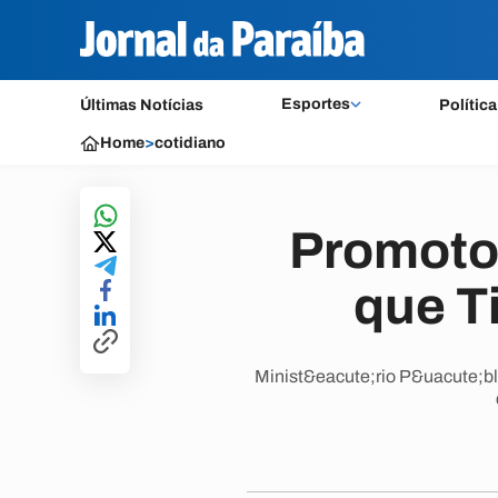
Esportes
Últimas Notícias
Política
Home
>
cotidiano
Promotor
que Ti
Minist&eacute;rio P&uacute;bl