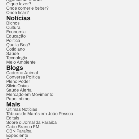
O que fazer?
Onde comer e beber?
Onde ficar?
Notícias
Bichos
Cultura
Economia
Educação
Política
Qual a Boa?
Cotidiano
Saúde
Tecnologia
Meio Ambiente
Blogs
Caderno Animal
Conversa Política
Pleno Poder
Sílvio Osias
Saúde Alerta
Mercado em Movimento
Papo Íntimo
Mais
Últimas Notícias
Tábuas de Marés em João Pessoa
Editais
Sobre o Jornal da Paraíba
Cabo Branco FM
CBN Paraíba
Expediente