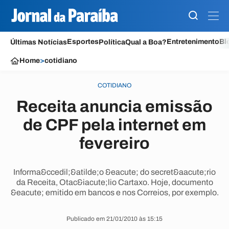
Esportes
Entretenimento
Bl
Últimas Notícias
Política
Qual a Boa?
Home
>
cotidiano
COTIDIANO
Receita anuncia emissão
de CPF pela internet em
fevereiro
Informa&ccedil;&atilde;o &eacute; do secret&aacute;rio
da Receita, Otac&iacute;lio Cartaxo. Hoje, documento
&eacute; emitido em bancos e nos Correios, por exemplo.
Publicado em 21/01/2010 às 15:15