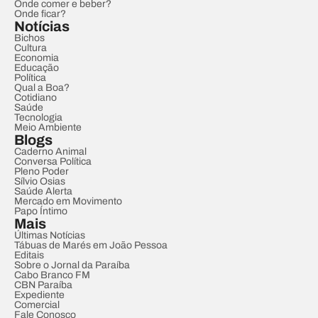
Onde comer e beber?
Onde ficar?
Notícias
Bichos
Cultura
Economia
Educação
Política
Qual a Boa?
Cotidiano
Saúde
Tecnologia
Meio Ambiente
Blogs
Caderno Animal
Conversa Política
Pleno Poder
Sílvio Osias
Saúde Alerta
Mercado em Movimento
Papo Íntimo
Mais
Últimas Notícias
Tábuas de Marés em João Pessoa
Editais
Sobre o Jornal da Paraíba
Cabo Branco FM
CBN Paraíba
Expediente
Comercial
Fale Conosco