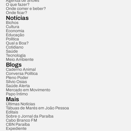
Agenda de Shows
O que fazer?
Onde comer e beber?
Onde ficar?
Notícias
Bichos
Cultura
Economia
Educação
Política
Qual a Boa?
Cotidiano
Saúde
Tecnologia
Meio Ambiente
Blogs
Caderno Animal
Conversa Política
Pleno Poder
Sílvio Osias
Saúde Alerta
Mercado em Movimento
Papo Íntimo
Mais
Últimas Notícias
Tábuas de Marés em João Pessoa
Editais
Sobre o Jornal da Paraíba
Cabo Branco FM
CBN Paraíba
Expediente