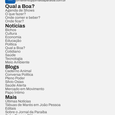
jornalismo@jornaldaparaiba.com.br
Qual a Boa?
Agenda de Shows
O que fazer?
Onde comer e beber?
Onde ficar?
Notícias
Bichos
Cultura
Economia
Educação
Política
Qual a Boa?
Cotidiano
Saúde
Tecnologia
Meio Ambiente
Blogs
Caderno Animal
Conversa Política
Pleno Poder
Sílvio Osias
Saúde Alerta
Mercado em Movimento
Papo Íntimo
Mais
Últimas Notícias
Tábuas de Marés em João Pessoa
Editais
Sobre o Jornal da Paraíba