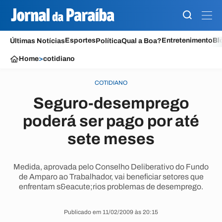
Esportes
Entretenimento
Bl
Últimas Notícias
Política
Qual a Boa?
Home
>
cotidiano
COTIDIANO
Seguro-desemprego
poderá ser pago por até
sete meses
Medida, aprovada pelo Conselho Deliberativo do Fundo
de Amparo ao Trabalhador, vai beneficiar setores que
enfrentam s&eacute;rios problemas de desemprego.
Publicado em 11/02/2009 às 20:15