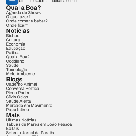
jornalismo@jornaldaparaiba.com.br
Qual a Boa?
Agenda de Shows
O que fazer?
Onde comer e beber?
Onde ficar?
Notícias
Bichos
Cultura
Economia
Educação
Política
Qual a Boa?
Cotidiano
Saúde
Tecnologia
Meio Ambiente
Blogs
Caderno Animal
Conversa Política
Pleno Poder
Sílvio Osias
Saúde Alerta
Mercado em Movimento
Papo Íntimo
Mais
Últimas Notícias
Tábuas de Marés em João Pessoa
Editais
Sobre o Jornal da Paraíba