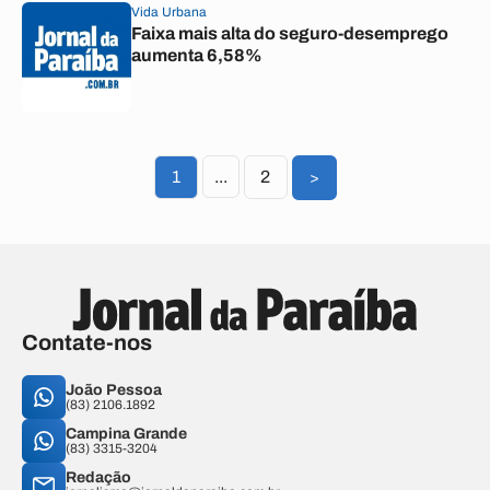
Vida Urbana
Faixa mais alta do seguro-desemprego
aumenta 6,58%
1
...
2
>
Contate-nos
João Pessoa
(83) 2106.1892
Campina Grande
(83) 3315-3204
Redação