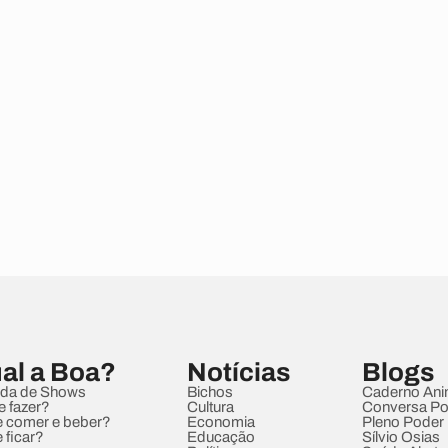
al a Boa?
Notícias
Blogs
da de Shows
Bichos
Caderno Ani
e fazer?
Cultura
Conversa Pol
 comer e beber?
Economia
Pleno Poder
 ficar?
Educação
Sílvio Osias