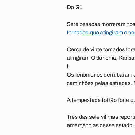
Do G1
Sete pessoas morreram nos 
tornados que atingiram o ce
Cerca de vinte tornados for
atingiram Oklahoma, Kansas
t
Os fenômenos derrubaram ár
caminhões pelas estradas. M
A tempestade foi tão forte
Três das sete vítimas repo
emergências desse estado.