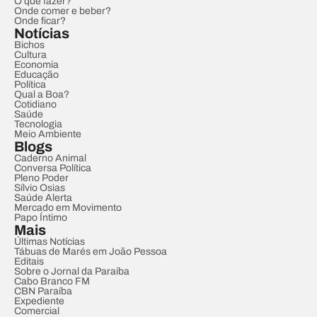
O que fazer?
Onde comer e beber?
Onde ficar?
Notícias
Bichos
Cultura
Economia
Educação
Política
Qual a Boa?
Cotidiano
Saúde
Tecnologia
Meio Ambiente
Blogs
Caderno Animal
Conversa Política
Pleno Poder
Sílvio Osias
Saúde Alerta
Mercado em Movimento
Papo Íntimo
Mais
Últimas Notícias
Tábuas de Marés em João Pessoa
Editais
Sobre o Jornal da Paraíba
Cabo Branco FM
CBN Paraíba
Expediente
Comercial