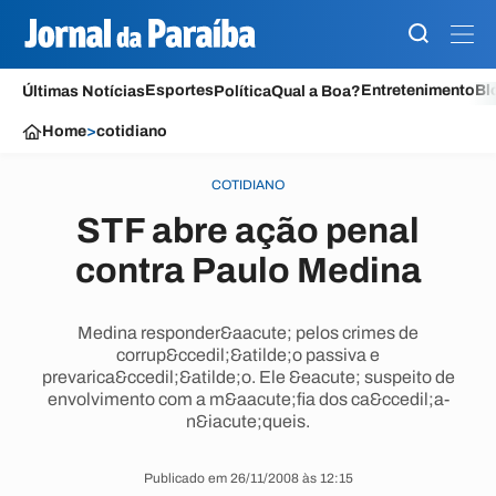
Esportes
Entretenimento
Bl
Últimas Notícias
Política
Qual a Boa?
Home
>
cotidiano
COTIDIANO
STF abre ação penal
contra Paulo Medina
Medina responder&aacute; pelos crimes de
corrup&ccedil;&atilde;o passiva e
prevarica&ccedil;&atilde;o. Ele &eacute; suspeito de
envolvimento com a m&aacute;fia dos ca&ccedil;a-
n&iacute;queis.
Publicado em 26/11/2008 às 12:15