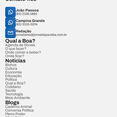
João Pessoa
(83) 2106.1892
Campina Grande
(83) 3315-3204
Redação
jornalismo@jornaldaparaiba.com.br
Qual a Boa?
Agenda de Shows
O que fazer?
Onde comer e beber?
Onde ficar?
Notícias
Bichos
Cultura
Economia
Educação
Política
Qual a Boa?
Cotidiano
Saúde
Tecnologia
Meio Ambiente
Blogs
Caderno Animal
Conversa Política
Pleno Poder