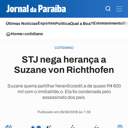
Esportes
Entretenimento
Bl
Últimas Notícias
Política
Qual a Boa?
Home
>
cotidiano
COTIDIANO
STJ nega herança a
Suzane von Richthofen
Suzane queria partilhar heran&ccedil;a de quase R$ 800
mil com o irm&atilde;o. Ela foi condenada pelo
assassinato dos pais.
Publicado em 06/08/2008 às 7:08