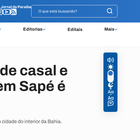
o
o
Jornal da Paraíba
Jornal da Paraíba
Editorias
Mais
Editais
de casal e
 em Sapé é
cidade do interior da Bahia.