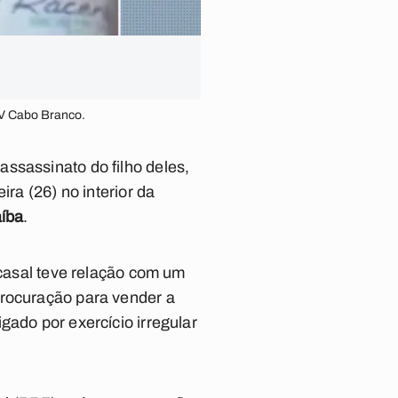
TV Cabo Branco.
ssassinato do filho deles,
ra (26) no interior da
aíba
.
 casal teve relação com um
procuração para vender a
gado por exercício irregular