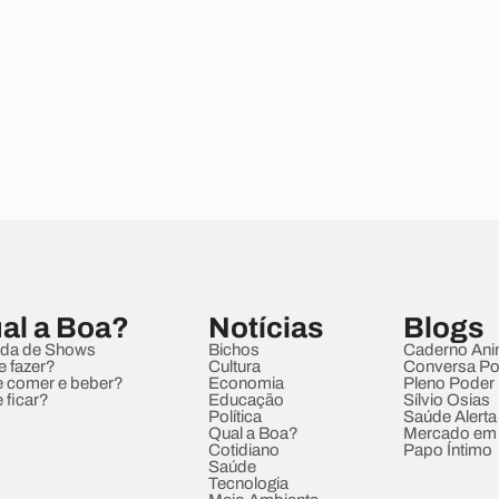
al a Boa?
Notícias
Blogs
da de Shows
Bichos
Caderno Ani
e fazer?
Cultura
Conversa Pol
 comer e beber?
Economia
Pleno Poder
 ficar?
Educação
Sílvio Osias
Política
Saúde Alerta
Qual a Boa?
Mercado em
Cotidiano
Papo Íntimo
Saúde
Tecnologia