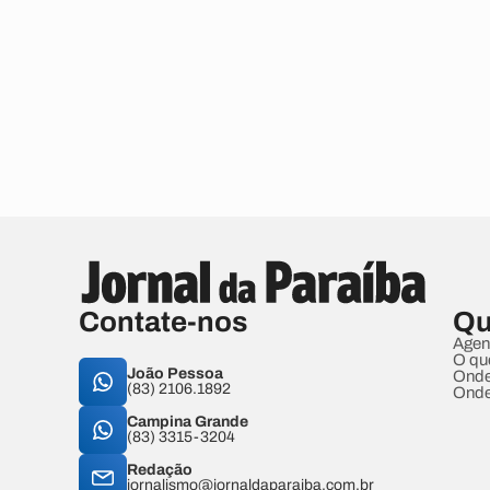
Contate-nos
Qu
Agen
O qu
João Pessoa
Onde
(83) 2106.1892
Onde
Campina Grande
(83) 3315-3204
Redação
jornalismo@jornaldaparaiba.com.br