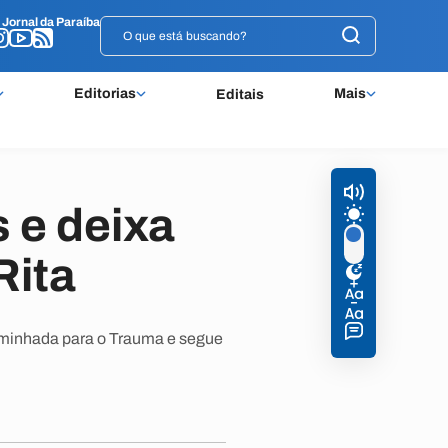
o
o
Jornal da Paraíba
Jornal da Paraíba
Editorias
Mais
Editais
 e deixa
Rita
aminhada para o Trauma e segue