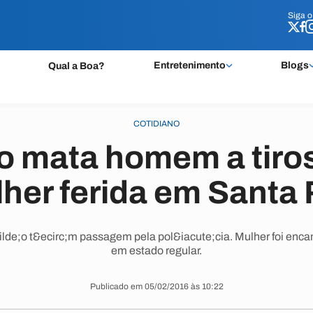
Siga 
Siga 
Entretenimento
Blogs
Qual a Boa?
COTIDIANO
o mata homem a tiros
her ferida em Santa 
ilde;o t&ecirc;m passagem pela pol&iacute;cia. Mulher foi enc
em estado regular.
Publicado em 05/02/2016 às 10:22