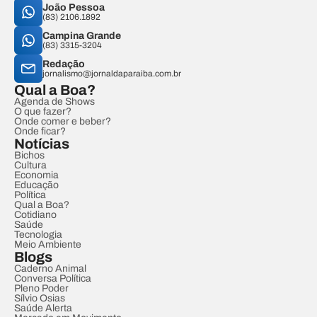
João Pessoa
(83) 2106.1892
Campina Grande
(83) 3315-3204
Redação
jornalismo@jornaldaparaiba.com.br
Qual a Boa?
Agenda de Shows
O que fazer?
Onde comer e beber?
Onde ficar?
Notícias
Bichos
Cultura
Economia
Educação
Política
Qual a Boa?
Cotidiano
Saúde
Tecnologia
Meio Ambiente
Blogs
Caderno Animal
Conversa Política
Pleno Poder
Sílvio Osias
Saúde Alerta