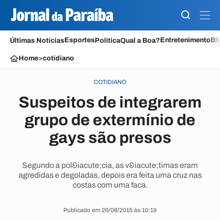
Esportes
Entretenimento
Bl
Últimas Notícias
Política
Qual a Boa?
Home
>
cotidiano
COTIDIANO
Suspeitos de integrarem
grupo de extermínio de
gays são presos
Segundo a pol&iacute;cia, as v&iacute;timas eram
agredidas e degoladas, depois era feita uma cruz nas
costas com uma faca.
Publicado em 26/08/2015 às 10:19