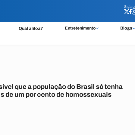
Siga 
Siga 
Entretenimento
Blogs
Qual a Boa?
ível que a população do Brasil só tenha
s de um por cento de homossexuais