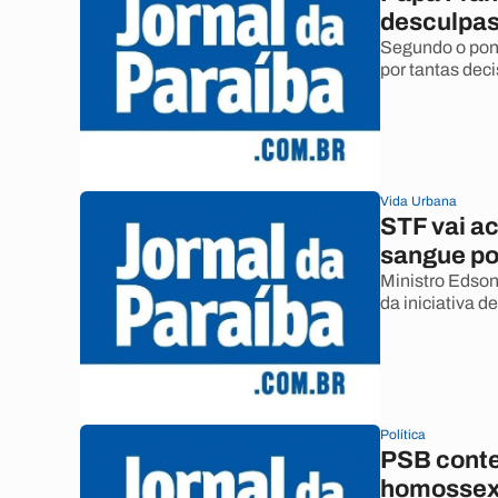
desculpa
Segundo o pont
por tantas dec
Vida Urbana
STF vai a
sangue p
Ministro Edson
da iniciativa d
Política
PSB conte
homossex