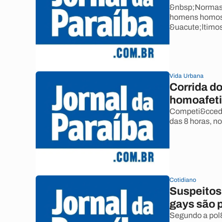
&nbsp;Normas 
homens homoss
&uacute;ltimo
Vida Urbana
Corrida d
homoafeti
Competi&ccedil
das 8 horas, 
Cotidiano
Suspeitos
gays são 
Segundo a pol&