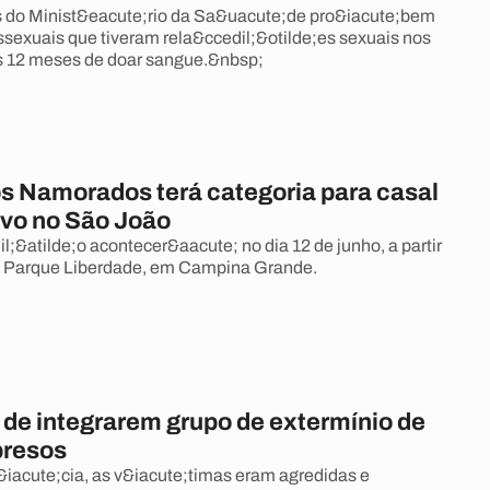
do Minist&eacute;rio da Sa&uacute;de pro&iacute;bem
exuais que tiveram rela&ccedil;&otilde;es sexuais nos
s 12 meses de doar sangue.&nbsp;
os Namorados terá categoria para casal
vo no São João
;&atilde;o acontecer&aacute; no dia 12 de junho, a partir
no Parque Liberdade, em Campina Grande.
 de integrarem grupo de extermínio de
presos
iacute;cia, as v&iacute;timas eram agredidas e