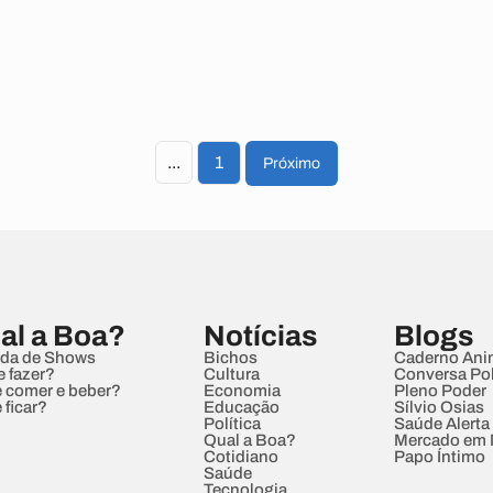
...
1
Próximo
al a Boa?
Notícias
Blogs
da de Shows
Bichos
Caderno Ani
e fazer?
Cultura
Conversa Pol
 comer e beber?
Economia
Pleno Poder
 ficar?
Educação
Sílvio Osias
Política
Saúde Alerta
Qual a Boa?
Mercado em
Cotidiano
Papo Íntimo
Saúde
Tecnologia