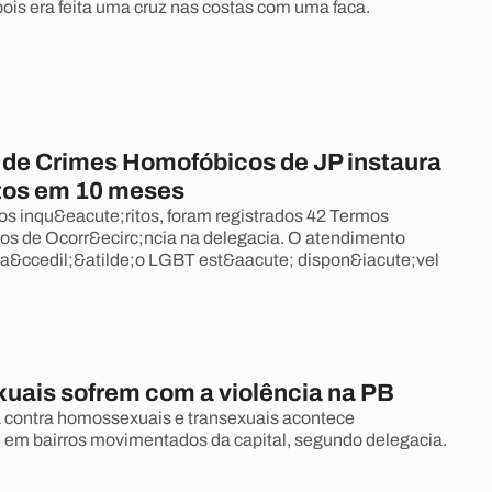
ois era feita uma cruz nas costas com uma faca.
 de Crimes Homofóbicos de JP instaura
itos em 10 meses
s inqu&eacute;ritos, foram registrados 42 Termos
os de Ocorr&ecirc;ncia na delegacia. O atendimento
a&ccedil;&atilde;o LGBT est&aacute; dispon&iacute;vel
ais sofrem com a violência na PB
a contra homossexuais e transexuais acontece
 em bairros movimentados da capital, segundo delegacia.