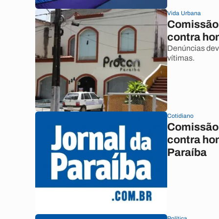
Vida Urbana
Comissão 
contra ho
Denúncias deve
vítimas.
Cotidiano
Comissão 
contra ho
Paraíba
Política