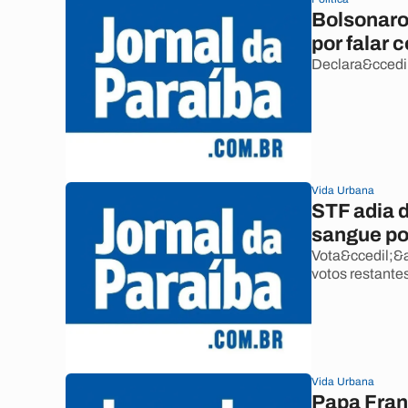
Bolsonaro
por falar 
Declara&ccedil
Vida Urbana
STF adia 
sangue p
Vota&ccedil;&a
votos restantes
Vida Urbana
Papa Franc