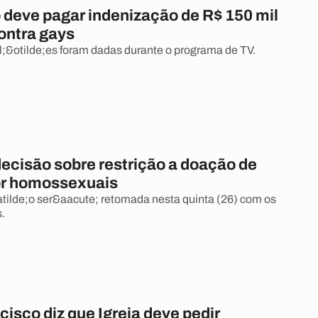
 deve pagar indenização de R$ 150 mil
contra gays
;&otilde;es foram dadas durante o programa de TV.
decisão sobre restrição a doação de
or homossexuais
tilde;o ser&aacute; retomada nesta quinta (26) com os
.
isco diz que Igreja deve pedir