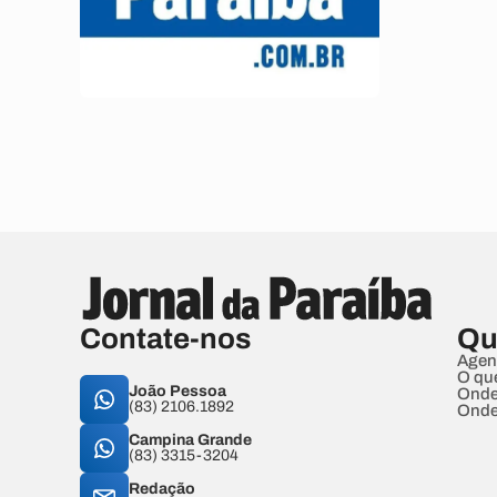
Contate-nos
Qu
Agen
O qu
João Pessoa
Onde
(83) 2106.1892
Onde
Campina Grande
(83) 3315-3204
Redação