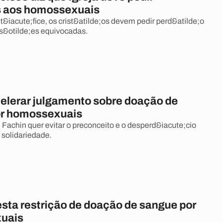
s aos homossexuais
&iacute;fice, os crist&atilde;os devem pedir perd&atilde;o
is&otilde;es equivocadas.
celerar julgamento sobre doação de
or homossexuais
 Fachin quer evitar o preconceito e o desperd&iacute;cio
e solidariedade.
sta restrição de doação de sangue por
uais