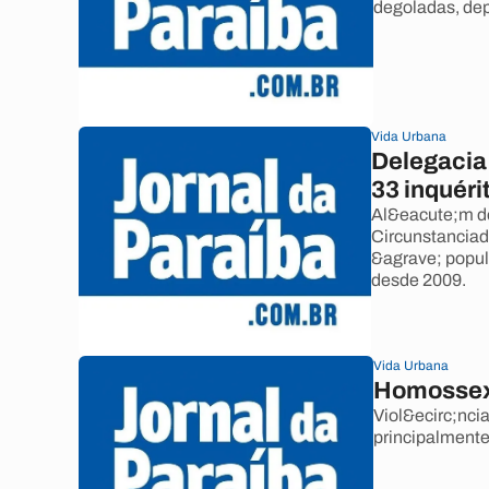
degoladas, dep
Vida Urbana
Delegacia
33 inquér
Al&eacute;m do
Circunstanciad
&agrave; popul
desde 2009.
Vida Urbana
Homossexu
Viol&ecirc;nci
principalmente