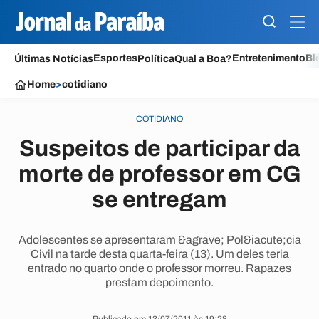
Esportes
Entretenimento
Bl
Últimas Notícias
Política
Qual a Boa?
Home
>
cotidiano
COTIDIANO
Suspeitos de participar da
morte de professor em CG
se entregam
Adolescentes se apresentaram &agrave; Pol&iacute;cia
Civil na tarde desta quarta-feira (13). Um deles teria
entrado no quarto onde o professor morreu. Rapazes
prestam depoimento.