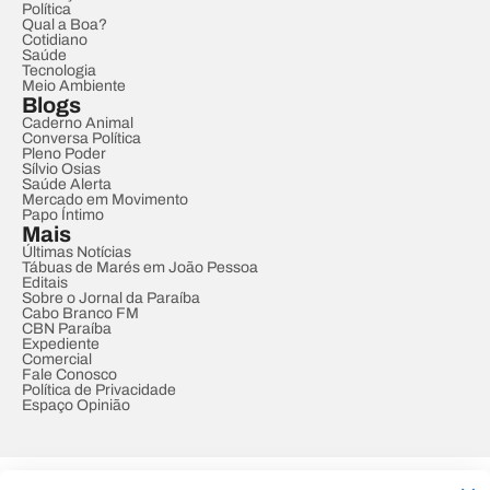
Política
Qual a Boa?
Cotidiano
Saúde
Tecnologia
Meio Ambiente
Blogs
Caderno Animal
Conversa Política
Pleno Poder
Sílvio Osias
Saúde Alerta
Mercado em Movimento
Papo Íntimo
Mais
Últimas Notícias
Tábuas de Marés em João Pessoa
Editais
Sobre o Jornal da Paraíba
Cabo Branco FM
CBN Paraíba
Expediente
Comercial
Fale Conosco
Política de Privacidade
Espaço Opinião
© REDE PARAÍBA DE COMUNICAÇÃO