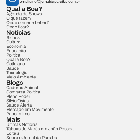
jornalismo@jornaldaparaiba.com.br
Qual a Boa?
Agenda de Shows
O que fazer?
Onde comer e beber?
Onde ficar?
Notícias
Bichos
Cultura
Economia
Educação
Política
Qual a Boa?
Cotidiano
Saúde
Tecnologia
Meio Ambiente
Blogs
Caderno Animal
Conversa Política
Pleno Poder
Sílvio Osias
Saúde Alerta
Mercado em Movimento
Papo Íntimo
Mais
Últimas Notícias
Tábuas de Marés em João Pessoa
Editais
Sobre o Jornal da Paraíba