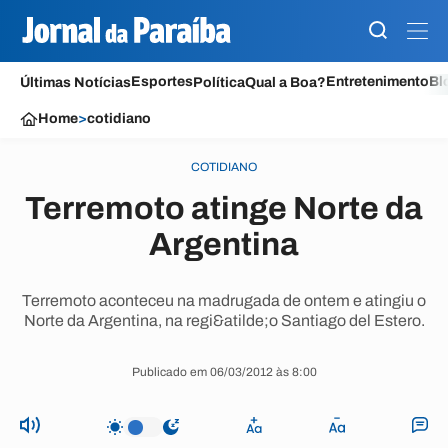
Esportes
Entretenimento
Bl
Últimas Notícias
Política
Qual a Boa?
Home
>
cotidiano
COTIDIANO
Terremoto atinge Norte da
Argentina
Terremoto aconteceu na madrugada de ontem e atingiu o
Norte da Argentina, na regi&atilde;o Santiago del Estero.
Publicado em 06/03/2012 às 8:00