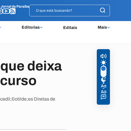
o
o
Jornal da Paraíba
Jornal da Paraíba
Editorias
Mais
Editais
 que deixa
ncurso
cedil;&otilde;es Diretas de
.