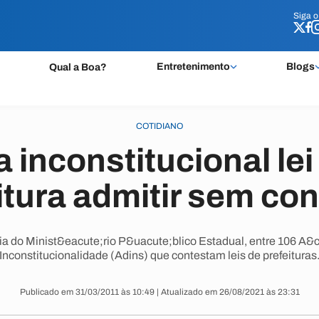
Siga 
Siga 
Entretenimento
Blogs
Qual a Boa?
COTIDIANO
a inconstitucional lei
itura admitir sem co
ria do Minist&eacute;rio P&uacute;blico Estadual, entre 106 A&c
Inconstitucionalidade (Adins) que contestam leis de prefeituras
Publicado em 31/03/2011 às 10:49 | Atualizado em 26/08/2021 às 23:31