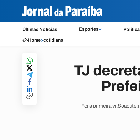
Esportes
Últimas Notícias
Política
Home
>
cotidiano
TJ decret
Prefe
Foi a primeira vit&oacute;