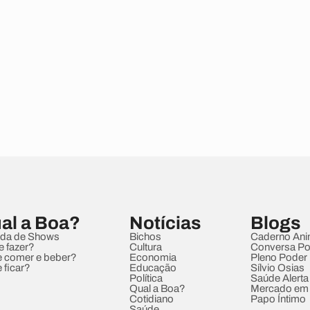
al a Boa?
Notícias
Blogs
da de Shows
Bichos
Caderno Ani
e fazer?
Cultura
Conversa Pol
 comer e beber?
Economia
Pleno Poder
 ficar?
Educação
Sílvio Osias
Política
Saúde Alerta
Qual a Boa?
Mercado em
Cotidiano
Papo Íntimo
Saúde