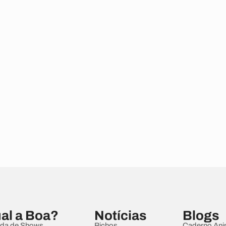
al a Boa?
Notícias
Blogs
da de Shows
Bichos
Caderno Ani