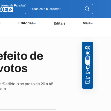
o
o
Jornal da Paraíba
Jornal da Paraíba
Editorias
Mais
Editais
efeito de
votos
r&atilde;o no prazo de 20 a 45
e;o.