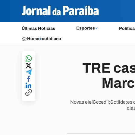
Esportes
Últimas Notícias
Política
Home
>
cotidiano
TRE cass
Marc
Novas elei&ccedil;&otilde;es 
dia