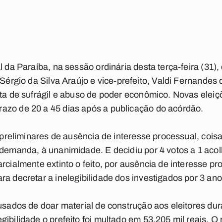
l da Paraíba, na sessão ordinária desta terça-feira (31),
 Sérgio da Silva Araújo e vice-prefeito, Valdi Fernandes 
ita de sufrágil e abuso de poder econômico. Novas eleiç
azo de 20 a 45 dias após a publicação do acórdão.
s preliminares de ausência de interesse processual, cois
 demanda, à unanimidade. E decidiu por 4 votos a 1 acol
rcialmente extinto o feito, por ausência de interesse pr
ra decretar a inelegibilidade dos investigados por 3 ano
cusados de doar material de construção aos eleitores d
ibilidade o prefeito foi multado em 53.205 mil reais. O r