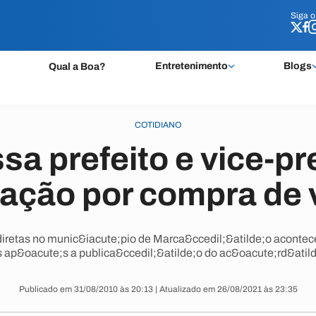
Siga 
Siga 
Entretenimento
Blogs
Qual a Boa?
COTIDIANO
a prefeito e vice-pr
ação por compra de 
diretas no munic&iacute;pio de Marca&ccedil;&atilde;o acontece
s ap&oacute;s a publica&ccedil;&atilde;o do ac&oacute;rd&atild
Publicado em 31/08/2010 às 20:13 | Atualizado em 26/08/2021 às 23:35