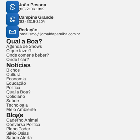
João Pessoa
(83) 2106.1892
Campina Grande
(83) 3315-3204
Redação
jornalismo@jornaldaparaiba.com.br
Qual a Boa?
Agenda de Shows
O que fazer?
Onde comer e beber?
Onde ficar?
Notícias
Bichos
Cultura
Economia
Educação
Política
Qual a Boa?
Cotidiano
Saúde
Tecnologia
Meio Ambiente
Blogs
Caderno Animal
Conversa Política
Pleno Poder
Sílvio Osias
Saúde Alerta