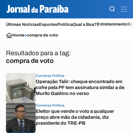
Entretenimento
Bl
Últimas Notícias
Esportes
Política
Qual a Boa?
Home
>
compra de voto
Resultados para a tag:
compra de voto
Conversa Política
Operação Talir: cheque encontrado em
cofre pela PF tem assinatura similar a de
Murilo Galdino no verso
Conversa Política
Eleitor que vende o voto a qualquer
preço abre mão da cidadania, diz
presidente do TRE-PB