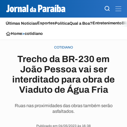
Esportes
Entretenimento
Bl
Últimas Notícias
Política
Qual a Boa?
Home
>
cotidiano
COTIDIANO
Trecho da BR-230 em
João Pessoa vai ser
interditado para obra de
Viaduto de Água Fria
Ruas nas proximidades das obras também serão
asfaltados.
Publicado em 04/05/2023 às 16:38