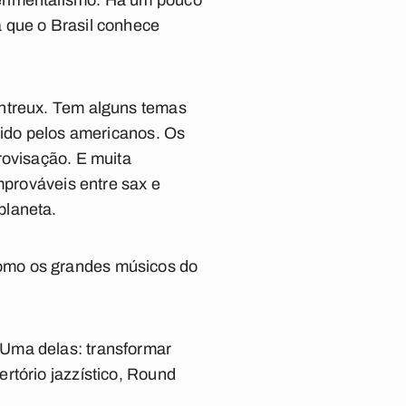
erimentalismo. Há um pouco
 que o Brasil conhece
ontreux. Tem alguns temas
zido pelos americanos. Os
rovisação. E muita
mprováveis entre sax e
planeta.
omo os grandes músicos do
 Uma delas: transformar
rtório jazzístico,
Round