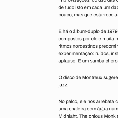
improvisações, do uso das 
de tudo isto em cada um da
pouco, mas que estarrece a
E há o álbum-duplo de 1979
compostos por ele e muita m
ritmos nordestinos predomin
experimentação: ruídos, ins
aplauso. E um samba choro 
O disco de Montreux suger
jazz.
No palco, ele nos arrebata
uma chaleira com água num i
Midnight
. Thelonious Monk 