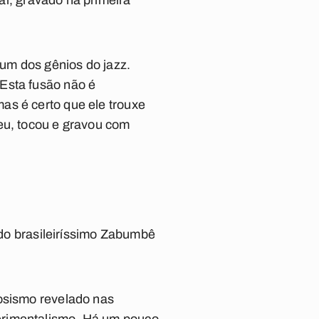
al
, gravado na primeira
 um dos gênios do jazz.
Esta fusão não é
as é certo que ele trouxe
eu, tocou e gravou com
do brasileiríssimo
Zabumbê
uosismo revelado nas