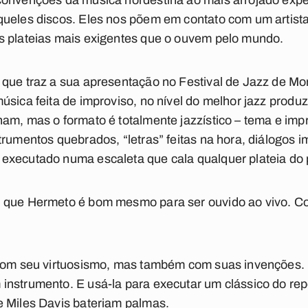
convenções da música nordestina ao mais arrojado exp
queles discos. Eles nos põem em contato com um artista
s plateias mais exigentes que o ouvem pelo mundo.
 que traz a sua apresentação no Festival de Jazz de M
úsica feita de improviso, no nível do melhor jazz produ
am, mas o formato é totalmente jazzístico – tema e imp
trumentos quebrados, “letras” feitas na hora, diálogos i
executado numa escaleta que cala qualquer plateia do 
e que Hermeto é bom mesmo para ser ouvido ao vivo. C
 com seu virtuosismo, mas também com suas invenções.
nstrumento. E usá-la para executar um clássico do repe
e Miles Davis bateriam palmas.