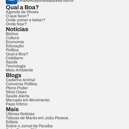
jornalismo@jornaldaparaiba.com.br
Qual a Boa?
Agenda de Shows
O que fazer?
Onde comer e beber?
Onde ficar?
Notícias
Bichos
Cultura
Economia
Educação
Política
Qual a Boa?
Cotidiano
Saúde
Tecnologia
Meio Ambiente
Blogs
Caderno Animal
Conversa Política
Pleno Poder
Sílvio Osias
Saúde Alerta
Mercado em Movimento
Papo Íntimo
Mais
Últimas Notícias
Tábuas de Marés em João Pessoa
Editais
Sobre o Jornal da Paraíba