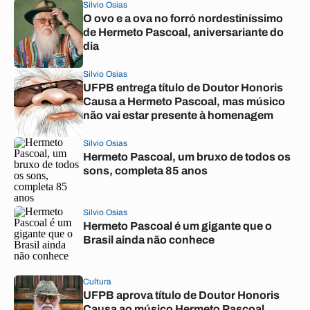
Silvio Osias
O ovo e a ova no forró nordestiníssimo
de Hermeto Pascoal, aniversariante do
dia
Silvio Osias
UFPB entrega título de Doutor Honoris
Causa a Hermeto Pascoal, mas músico
não vai estar presente à homenagem
Silvio Osias
Hermeto Pascoal, um bruxo de todos os
sons, completa 85 anos
Silvio Osias
Hermeto Pascoal é um gigante que o
Brasil ainda não conhece
Cultura
UFPB aprova título de Doutor Honoris
Causa ao músico Hermeto Pascoal