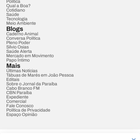
Política
Qual a Boa?
Cotidiano
Saúde
Tecnologia
Meio Ambiente
Blogs
Caderno Animal
Conversa Política
Pleno Poder
Sílvio Osias
Saúde Alerta
Mercado em Movimento
Papo Íntimo
Mais
Últimas Notícias
Tábuas de Marés em João Pessoa
Editais
Sobre o Jornal da Paraíba
Cabo Branco FM
CBN Paraíba
Expediente
Comercial
Fale Conosco
Política de Privacidade
Espaço Opinião
© REDE PARAÍBA DE COMUNICAÇÃO