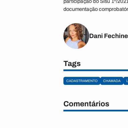
participação do Sisu 1º/202
documentação comprobatóri
Dani Fechine
Tags
CADASTRAMENTO
CHAMADA
Comentários