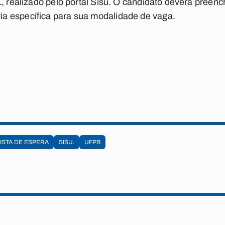
1, realizado pelo portal Sisu. O candidato deverá preenc
a específica para sua modalidade de vaga.
LISTA DE ESPERA
SISU.
UFPB