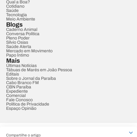
Qual a Boa?
Cotidiano
Saúde
Tecnologia
Meio Ambiente
Blogs
Caderno Animal
Conversa Política
Pleno Poder
Sílvio Osias
Saúde Alerta
Mercado em Movimento
Papo Íntimo
Mais
Últimas Notícias
Tábuas de Marés em João Pessoa
Editais
Sobre o Jornal da Paraíba
Cabo Branco FM
CBN Paraíba
Expediente
Comercial
Fale Conosco
Política de Privacidade
Espaço Opinião
© REDE PARAÍBA DE COMUNICAÇÃO
Compartilhe o artigo