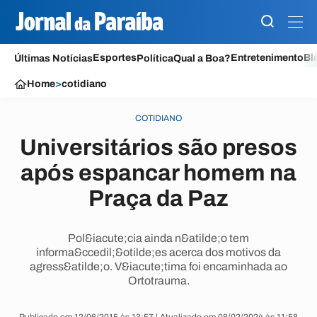
Esportes
Entretenimento
Bl
Últimas Notícias
Política
Qual a Boa?
Home
>
cotidiano
COTIDIANO
Universitários são presos
após espancar homem na
Praça da Paz
Pol&iacute;cia ainda n&atilde;o tem
informa&ccedil;&otilde;es acerca dos motivos da
agress&atilde;o. V&iacute;tima foi encaminhada ao
Ortotrauma.