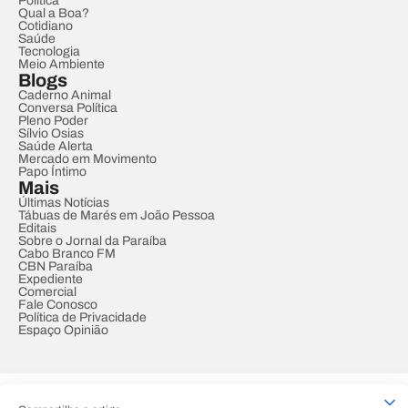
Política
Qual a Boa?
Cotidiano
Saúde
Tecnologia
Meio Ambiente
Blogs
Caderno Animal
Conversa Política
Pleno Poder
Sílvio Osias
Saúde Alerta
Mercado em Movimento
Papo Íntimo
Mais
Últimas Notícias
Tábuas de Marés em João Pessoa
Editais
Sobre o Jornal da Paraíba
Cabo Branco FM
CBN Paraíba
Expediente
Comercial
Fale Conosco
Política de Privacidade
Espaço Opinião
© REDE PARAÍBA DE COMUNICAÇÃO