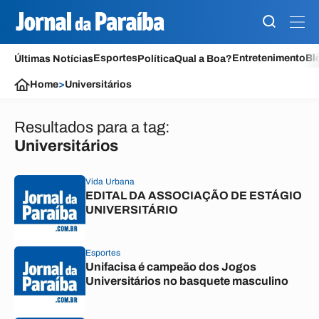
Esportes
Entretenimento
Bl
Últimas Notícias
Política
Qual a Boa?
Home
>
Universitários
Resultados para a tag:
Universitários
Vida Urbana
EDITAL DA ASSOCIAÇÃO DE ESTÁGIO
UNIVERSITÁRIO
Esportes
Unifacisa é campeão dos Jogos
Universitários no basquete masculino