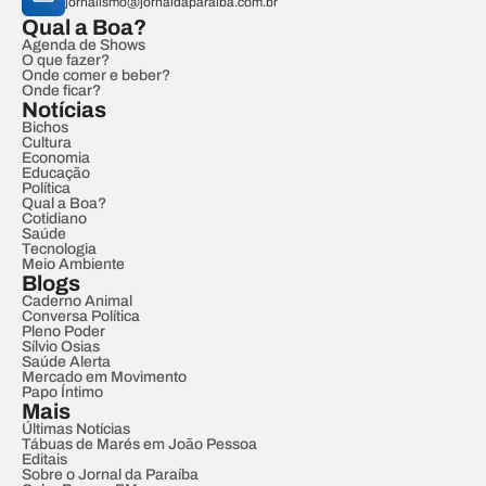
jornalismo@jornaldaparaiba.com.br
Qual a Boa?
Agenda de Shows
O que fazer?
Onde comer e beber?
Onde ficar?
Notícias
Bichos
Cultura
Economia
Educação
Política
Qual a Boa?
Cotidiano
Saúde
Tecnologia
Meio Ambiente
Blogs
Caderno Animal
Conversa Política
Pleno Poder
Sílvio Osias
Saúde Alerta
Mercado em Movimento
Papo Íntimo
Mais
Últimas Notícias
Tábuas de Marés em João Pessoa
Editais
Sobre o Jornal da Paraíba