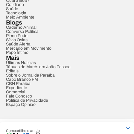
Qual a Boa?
Cotidiano
Saúde
Tecnologia
Meio Ambiente
Blogs
Caderno Animal
Conversa Política
Pleno Poder
Sílvio Osias
Saúde Alerta
Mercado em Movimento
Papo Íntimo
Mais
Últimas Notícias
Tábuas de Marés em João Pessoa
Editais
Sobre o Jornal da Paraíba
Cabo Branco FM
CBN Paraíba
Expediente
Comercial
Fale Conosco
Política de Privacidade
Espaço Opinião
© REDE PARAÍBA DE COMUNICAÇÃO
Compartilhe o artigo