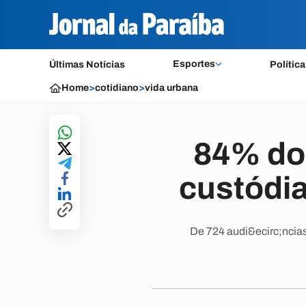
Esportes
Últimas Notícias
Política
Home
>
cotidiano
>
vida urbana
84% dos
custódi
De 724 audi&ecirc;ncia