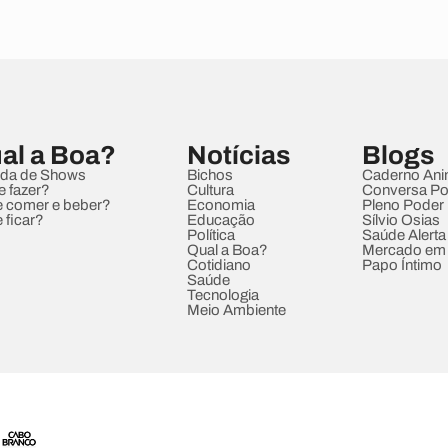
al a Boa?
Notícias
Blogs
da de Shows
Bichos
Caderno Ani
e fazer?
Cultura
Conversa Pol
 comer e beber?
Economia
Pleno Poder
 ficar?
Educação
Sílvio Osias
Política
Saúde Alerta
Qual a Boa?
Mercado em
Cotidiano
Papo Íntimo
Saúde
Tecnologia
Meio Ambiente