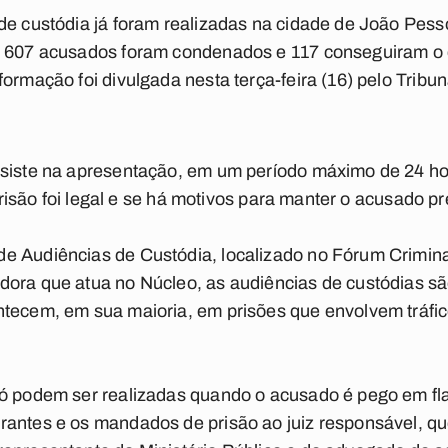
de custódia já foram realizadas na cidade de João Pess
, 607 acusados foram condenados e 117 conseguiram o d
ormação foi divulgada nesta terça-feira (16) pelo Tribun
nsiste na apresentação, em um período máximo de 24 ho
 prisão foi legal e se há motivos para manter o acusado p
e Audiências de Custódia, localizado no Fórum Crimina
dora que atua no Núcleo, as audiências de custódias sã
tecem, em sua maioria, em prisões que envolvem tráfico
só podem ser realizadas quando o acusado é pego em fla
rantes e os mandados de prisão ao juiz responsável, q