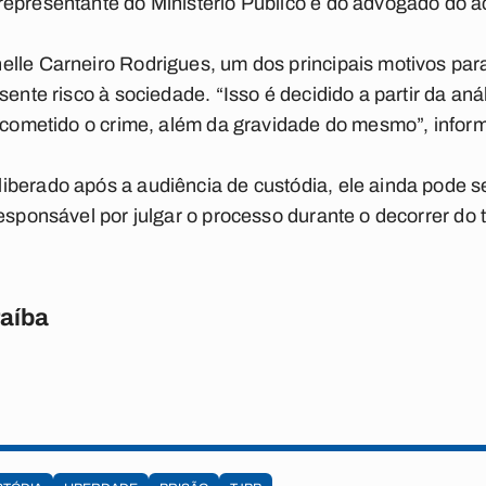
representante do Ministério Público e do advogado do 
elle Carneiro Rodrigues, um dos principais motivos par
sente risco à sociedade. “Isso é decidido a partir da an
i cometido o crime, além da gravidade do mesmo”, infor
berado após a audiência de custódia, ele ainda pode s
responsável por julgar o processo durante o decorrer do 
raíba