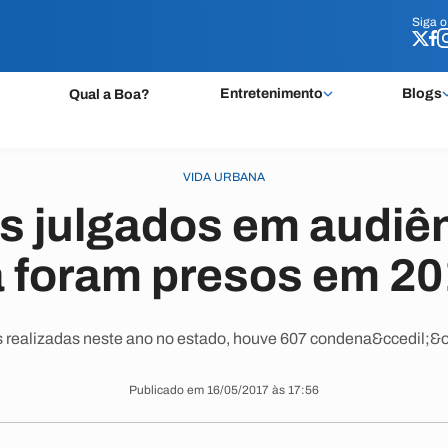
Siga 
Siga 
Entretenimento
Blogs
Qual a Boa?
VIDA URBANA
 julgados em audiê
a foram presos em 20
s realizadas neste ano no estado, houve 607 condena&ccedil;&o
Publicado em 16/05/2017 às 17:56