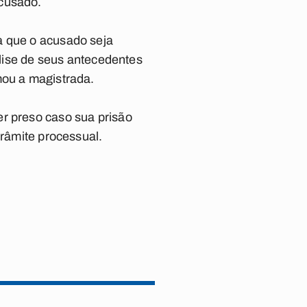
acusado.
a que o acusado seja
álise de seus antecedentes
mou a magistrada.
er preso caso sua prisão
trâmite processual.