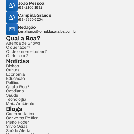
João Pessoa
(83) 2106.1892
Campina Grande
(83) 3315-3204
Redação
jornalismo@jornaldaparaiba.com.br
Qual a Boa?
Agenda de Shows
O que fazer?
Onde comer e beber?
Onde ficar?
Notícias
Bichos
Cultura
Economia
Educação
Política
Qual a Boa?
Cotidiano
Saúde
Tecnologia
Meio Ambiente
Blogs
Caderno Animal
Conversa Política
Pleno Poder
Sílvio Osias
Saúde Alerta