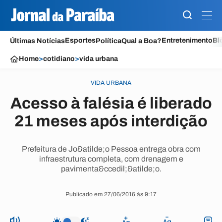
Esportes
Entretenimento
Bl
Últimas Notícias
Política
Qual a Boa?
Home
>
cotidiano
>
vida urbana
VIDA URBANA
Acesso à falésia é liberado
21 meses após interdição
Prefeitura de Jo&atilde;o Pessoa entrega obra com
infraestrutura completa, com drenagem e
pavimenta&ccedil;&atilde;o.
Publicado em 27/06/2016 às 9:17