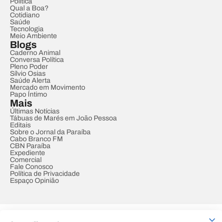
Política
Qual a Boa?
Cotidiano
Saúde
Tecnologia
Meio Ambiente
Blogs
Caderno Animal
Conversa Política
Pleno Poder
Sílvio Osias
Saúde Alerta
Mercado em Movimento
Papo Íntimo
Mais
Últimas Notícias
Tábuas de Marés em João Pessoa
Editais
Sobre o Jornal da Paraíba
Cabo Branco FM
CBN Paraíba
Expediente
Comercial
Fale Conosco
Política de Privacidade
Espaço Opinião
© REDE PARAÍBA DE COMUNICAÇÃO