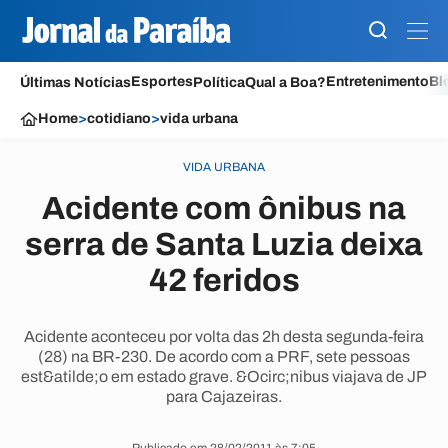
Esportes
Entretenimento
Bl
Últimas Notícias
Política
Qual a Boa?
Home
>
cotidiano
>
vida urbana
VIDA URBANA
Acidente com ônibus na
serra de Santa Luzia deixa
42 feridos
Acidente aconteceu por volta das 2h desta segunda-feira
(28) na BR-230. De acordo com a PRF, sete pessoas
est&atilde;o em estado grave. &Ocirc;nibus viajava de JP
para Cajazeiras.