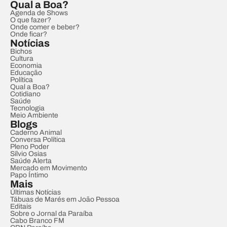
Qual a Boa?
Agenda de Shows
O que fazer?
Onde comer e beber?
Onde ficar?
Notícias
Bichos
Cultura
Economia
Educação
Política
Qual a Boa?
Cotidiano
Saúde
Tecnologia
Meio Ambiente
Blogs
Caderno Animal
Conversa Política
Pleno Poder
Sílvio Osias
Saúde Alerta
Mercado em Movimento
Papo Íntimo
Mais
Últimas Notícias
Tábuas de Marés em João Pessoa
Editais
Sobre o Jornal da Paraíba
Cabo Branco FM