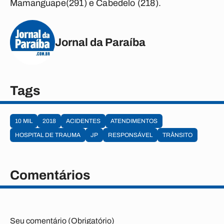
Mamanguape(291) e Cabedelo (218).
Jornal da Paraíba
Tags
10 MIL
2018
ACIDENTES
ATENDIMENTOS
HOSPITAL DE TRAUMA
JP
RESPONSÁVEL
TRÂNSITO
Comentários
Seu comentário (Obrigatório)