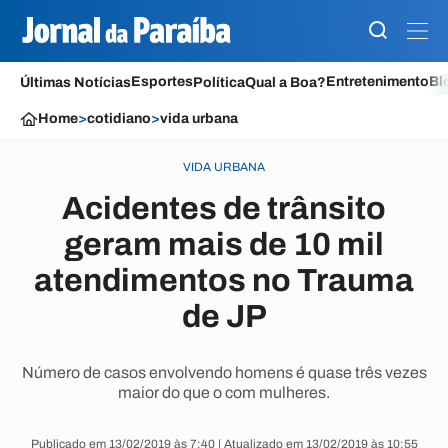
Esportes
Entretenimento
Bl
Últimas Notícias
Política
Qual a Boa?
Home
>
cotidiano
>
vida urbana
VIDA URBANA
Acidentes de trânsito
geram mais de 10 mil
atendimentos no Trauma
de JP
Número de casos envolvendo homens é quase três vezes
maior do que o com mulheres.
Publicado em 13/02/2019 às 7:40 | Atualizado em 13/02/2019 às 10:55