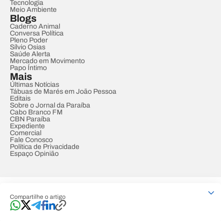
Tecnologia
Meio Ambiente
Blogs
Caderno Animal
Conversa Política
Pleno Poder
Sílvio Osias
Saúde Alerta
Mercado em Movimento
Papo Íntimo
Mais
Últimas Notícias
Tábuas de Marés em João Pessoa
Editais
Sobre o Jornal da Paraíba
Cabo Branco FM
CBN Paraíba
Expediente
Comercial
Fale Conosco
Política de Privacidade
Espaço Opinião
© REDE PARAÍBA DE COMUNICAÇÃO
Compartilhe o artigo
Developed by
Designed by