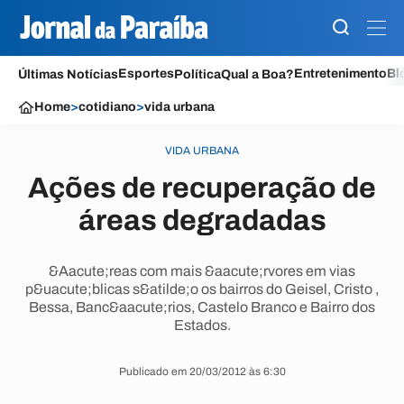
Esportes
Entretenimento
Bl
Últimas Notícias
Política
Qual a Boa?
Home
>
cotidiano
>
vida urbana
VIDA URBANA
Ações de recuperação de
áreas degradadas
&Aacute;reas com mais &aacute;rvores em vias
p&uacute;blicas s&atilde;o os bairros do Geisel, Cristo ,
Bessa, Banc&aacute;rios, Castelo Branco e Bairro dos
Estados.
Publicado em 20/03/2012 às 6:30