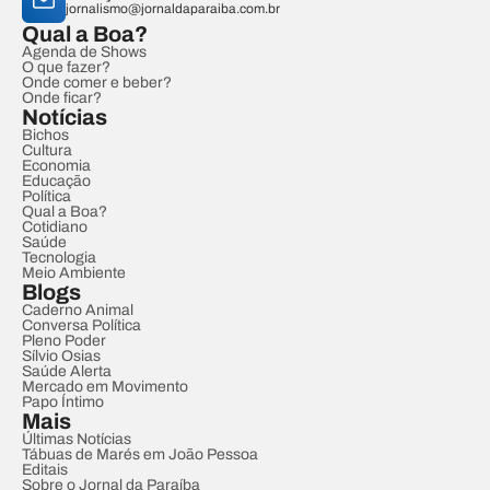
jornalismo@jornaldaparaiba.com.br
Qual a Boa?
Agenda de Shows
O que fazer?
Onde comer e beber?
Onde ficar?
Notícias
Bichos
Cultura
Economia
Educação
Política
Qual a Boa?
Cotidiano
Saúde
Tecnologia
Meio Ambiente
Blogs
Caderno Animal
Conversa Política
Pleno Poder
Sílvio Osias
Saúde Alerta
Mercado em Movimento
Papo Íntimo
Mais
Últimas Notícias
Tábuas de Marés em João Pessoa
Editais
Sobre o Jornal da Paraíba