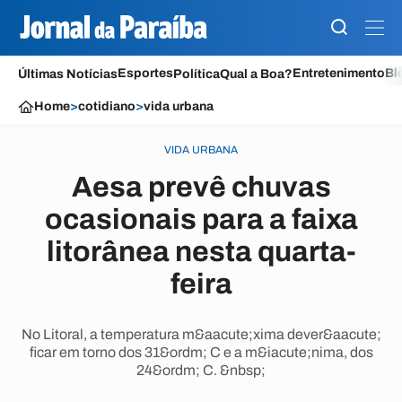
Esportes
Entretenimento
Bl
Últimas Notícias
Política
Qual a Boa?
Home
>
cotidiano
>
vida urbana
VIDA URBANA
Aesa prevê chuvas
ocasionais para a faixa
litorânea nesta quarta-
feira
No Litoral, a temperatura m&aacute;xima dever&aacute;
ficar em torno dos 31&ordm; C e a m&iacute;nima, dos
24&ordm; C. &nbsp;