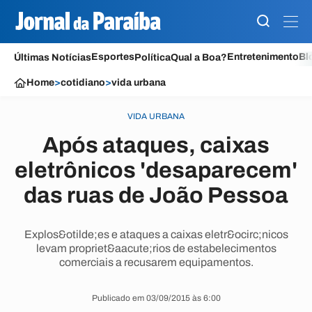
Esportes
Entretenimento
Bl
Últimas Notícias
Política
Qual a Boa?
Home
>
cotidiano
>
vida urbana
VIDA URBANA
Após ataques, caixas
eletrônicos 'desaparecem'
das ruas de João Pessoa
Explos&otilde;es e ataques a caixas eletr&ocirc;nicos
levam propriet&aacute;rios de estabelecimentos
comerciais a recusarem equipamentos.
Publicado em 03/09/2015 às 6:00