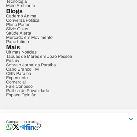
Tecnologia
Meio Ambiente
Blogs
Caderno Animal
Conversa Política
Pleno Poder
Sílvio Osias
Saúde Alerta
Mercado em Movimento
Papo Íntimo
Mais
Últimas Notícias
Tábuas de Marés em João Pessoa
Editais
Sobre o Jornal da Paraíba
Cabo Branco FM
CBN Paraíba
Expediente
Comercial
Fale Conosco
Política de Privacidade
Espaço Opinião
© REDE PARAÍBA DE COMUNICAÇÃO
Compartilhe o artigo
Developed by
Designed by